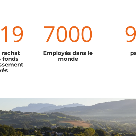
19
7000
 rachat
Employés dans le
p
s fonds
monde
issement
vés