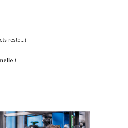
kets resto…)
nelle !