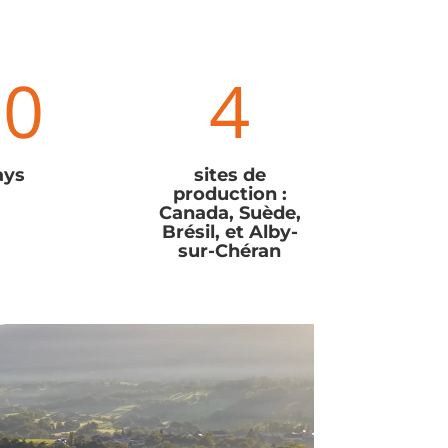
90
4
ays
sites de
production :
Canada, Suède,
Brésil, et Alby-
sur-Chéran